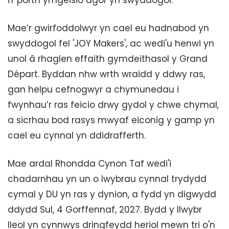
Mae’r gwirfoddolwyr yn cael eu hadnabod yn
swyddogol fel 'JOY Makers', ac wedi'u henwi yn
unol â rhaglen effaith gymdeithasol y Grand
Départ. Byddan nhw wrth wraidd y ddwy ras,
gan helpu cefnogwyr a chymunedau i
fwynhau’r ras feicio drwy gydol y chwe chymal,
a sicrhau bod rasys mwyaf eiconig y gamp yn
cael eu cynnal yn ddidrafferth.
Mae ardal Rhondda Cynon Taf wedi'i
chadarnhau yn un o lwybrau cynnal trydydd
cymal y DU yn ras y dynion, a fydd yn digwydd
ddydd Sul, 4 Gorffennaf, 2027. Bydd y llwybr
lleol yn cynnwys dringfeydd heriol mewn tri o'n