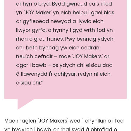
ar hyn o bryd. Bydd gwneud cais i fod
yn 'JOY Maker' yn eich helpu i gael blas
ar gyfleoedd newydd a llywio eich
llwybr gyrfa, a hynny i gyd wrth fod yn
rhan o greu hanes. Pwy bynnag ydych
chi, beth bynnag yw eich oedran
neu'ch cefndir – mae 'JOY Makers' ar
agor i bawb – os ydych chi eisiau dod
â llawenydd i'r achlysur, rydyn ni eich
eisiau chi.”
Mae rhaglen 'JOY Makers' wedi'i chynllunio i fod
yn hygyrch i bawb, o'r rhai sydd â phrofiad o