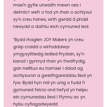
mae'n gyfle unwaith mewn oes i
deimlo’r wefr o fod yn rhan o achlysur
sy’n creu hanes, wrth gwrdd â phobl
newydd a dathlu eich cymuned leol.
“Bydd rhaglen JOY Makers yn creu
grŵp craidd o wirfoddolwyr
ymgysylltiedig ledled Prydain, sy’n
barod i gymryd rhan yn frwdfrydig,
gan neilltuo eu hamser i ddod ag
achlysuron a gweithgareddau lleol yn
fyw. Bydd hyn nid yn unig o fudd i'r
gymuned feicio ond hefyd yn helpu
ein cymunedau lleol i ffynnu ac yn
hybu cyflogadwyedd.