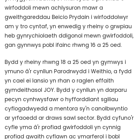
wirfoddoli mewn achlysuron mawr a
gweithgareddau Beicio Prydain i wirfoddolwyr
am y tro cyntaf, yn enwedig y rheiny o grwpiau
heb gynrychiolaeth ddigonol mewn gwirfoddoli,
gan gynnwys pobl ifainc rhwng 16 a 25 oed.
Bydd y rheiny rhwng 18 a 25 oed yn gymwys i
ymuno â'r cynllun Parodrwydd i Weithio, a fydd
yn cael ei lansio yn rhan o raglen effaith
gymdeithasol JOY. Bydd y cynllun yn darparu
pecyn cynhwysfawr o hyfforddiant sgiliau
cyflogadwyedd a mentora sy'n canolbwyntio
ar yrfaoedd ar draws sawl sector. Bydd cyfuno'r
cyfle yma â'r profiad gwirfoddoli yn cynnig
profiad gwaith cyflawn ac ymarferol i bobl