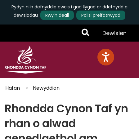
Rydyn ni’n defnyddio cwcis i gad llygad ar ddefnydd a
dewisiadau
Rwy'n deall
Polisi preifatrwydd
Skip
Toggle
Dewislen
to
main
Menu
content
Hafan
Newyddion
Rhondda Cynon Taf yn
rhan o alwad
genedlaethol am