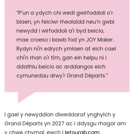
“P’un a ydych chi wedi gwirfoddoli o’r
blaen, yn feiciwr rheolaidd neu’n gwbl
newydd i wirfoddoli a'r byd beicio,
mae croeso i bawb fod yn JOY Maker.
Rydyn ni'n edrych ymlaen at eich cael
chi'n rhan o'r tîm, gan ein helpu ni i
ddathlu beicio ac arddangos eich
cymunedau drwy'r Grand Départs.”
I gael y newyddion diweddaraf ynghylch y
Grand Départs yn 2027 ac i ddysgu rhagor am
y chwe chymal, ewch i
letourgb.com
.