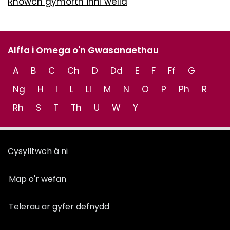
Rhowch gymorth inni wella
Alffa i Omega o'n Gwasanaethau
A
B
C
Ch
D
Dd
E
F
Ff
G
Ng
H
I
L
Ll
M
N
O
P
Ph
R
Rh
S
T
Th
U
W
Y
Cysylltwch â ni
Map o'r wefan
Telerau ar gyfer defnydd