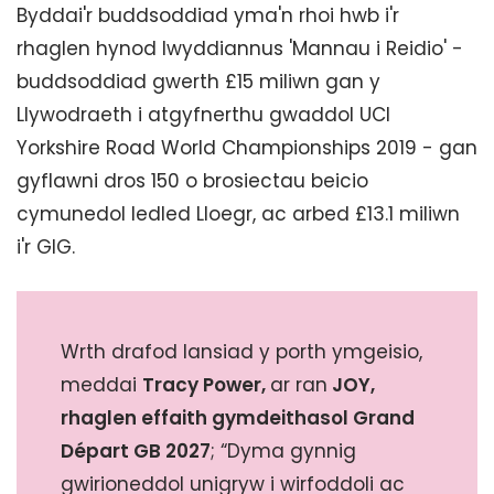
Byddai'r buddsoddiad yma'n rhoi hwb i'r
rhaglen hynod lwyddiannus 'Mannau i Reidio' -
buddsoddiad gwerth £15 miliwn gan y
Llywodraeth i atgyfnerthu gwaddol UCI
Yorkshire Road World Championships 2019 - gan
gyflawni dros 150 o brosiectau beicio
cymunedol ledled Lloegr, ac arbed £13.1 miliwn
i'r GIG.
Wrth drafod lansiad y porth ymgeisio,
meddai
Tracy Power,
ar ran
JOY,
rhaglen effaith gymdeithasol Grand
Départ GB 2027
; “Dyma gynnig
gwirioneddol unigryw i wirfoddoli ac