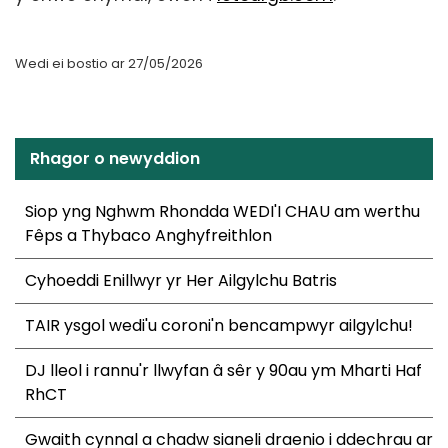
Wedi ei bostio ar 27/05/2026
Rhagor o newyddion
Siop yng Nghwm Rhondda WEDI'I CHAU am werthu
Fêps a Thybaco Anghyfreithlon
Cyhoeddi Enillwyr yr Her Ailgylchu Batris
TAIR ysgol wedi'u coroni'n bencampwyr ailgylchu!
DJ lleol i rannu'r llwyfan â sêr y 90au ym Mharti Haf
RhCT
Gwaith cynnal a chadw sianeli draenio i ddechrau ar