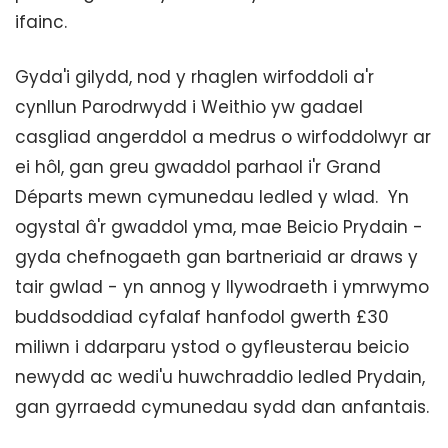
ifainc.
Gyda'i gilydd, nod y rhaglen wirfoddoli a'r
cynllun Parodrwydd i Weithio yw gadael
casgliad angerddol a medrus o wirfoddolwyr ar
ei hôl, gan greu gwaddol parhaol i'r Grand
Départs mewn cymunedau ledled y wlad. Yn
ogystal â'r gwaddol yma, mae Beicio Prydain -
gyda chefnogaeth gan bartneriaid ar draws y
tair gwlad - yn annog y llywodraeth i ymrwymo
buddsoddiad cyfalaf hanfodol gwerth £30
miliwn i ddarparu ystod o gyfleusterau beicio
newydd ac wedi'u huwchraddio ledled Prydain,
gan gyrraedd cymunedau sydd dan anfantais.