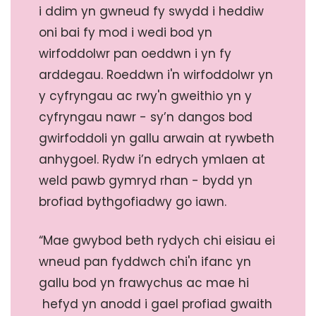
i ddim yn gwneud fy swydd i heddiw
oni bai fy mod i wedi bod yn
wirfoddolwr pan oeddwn i yn fy
arddegau. Roeddwn i'n wirfoddolwr yn
y cyfryngau ac rwy'n gweithio yn y
cyfryngau nawr - sy’n dangos bod
gwirfoddoli yn gallu arwain at rywbeth
anhygoel. Rydw i’n edrych ymlaen at
weld pawb gymryd rhan - bydd yn
brofiad bythgofiadwy go iawn.
“Mae gwybod beth rydych chi eisiau ei
wneud pan fyddwch chi'n ifanc yn
gallu bod yn frawychus ac mae hi
hefyd yn anodd i gael profiad gwaith