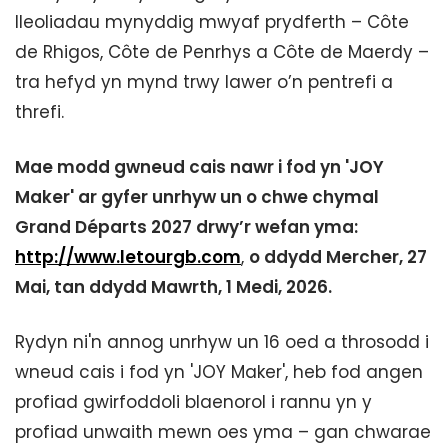
lleoliadau mynyddig mwyaf prydferth – Côte
de Rhigos, Côte de Penrhys a Côte de Maerdy –
tra hefyd yn mynd trwy lawer o’n pentrefi a
threfi.
Mae modd gwneud cais nawr i fod yn 'JOY
Maker' ar gyfer unrhyw un o chwe chymal
Grand Départs 2027 drwy’r wefan yma:
http://www.letourgb.com
,
o ddydd Mercher, 27
Mai, tan ddydd Mawrth, 1 Medi, 2026.
Rydyn ni'n annog unrhyw un 16 oed a throsodd i
wneud cais i fod yn 'JOY Maker', heb fod angen
profiad gwirfoddoli blaenorol i rannu yn y
profiad unwaith mewn oes yma – gan chwarae