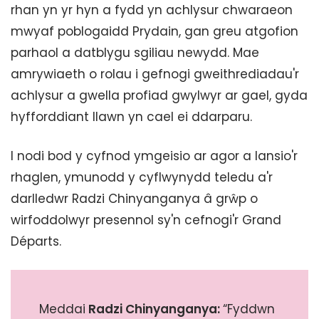
rhan yn yr hyn a fydd yn achlysur chwaraeon
mwyaf poblogaidd Prydain, gan greu atgofion
parhaol a datblygu sgiliau newydd. Mae
amrywiaeth o rolau i gefnogi gweithrediadau'r
achlysur a gwella profiad gwylwyr ar gael, gyda
hyfforddiant llawn yn cael ei ddarparu.
I nodi bod y cyfnod ymgeisio ar agor a lansio'r
rhaglen, ymunodd y cyflwynydd teledu a'r
darlledwr Radzi Chinyanganya â grŵp o
wirfoddolwyr presennol sy'n cefnogi'r Grand
Départs.
Meddai
Radzi Chinyanganya
:
“Fyddwn