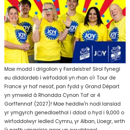
Mae modd i drigolion y Fwrdeistref Sirol fynegi
eu diddordeb i wirfoddoli yn rhan o'r Tour de
France yr haf nesaf, pan fydd y Grand Départ
yn ymweld â Rhondda Cynon Taf ar 4
Gorffennaf (2027)! Mae heddiw'n nodi lansiad
yr ymgyrch genedlaethol i ddod o hyd i 9,000 o
wirfoddolwyr ledled Cymru, yr Alban, Lloegr, wrth
i'r porth ymgeisio agor yn swyddogol.