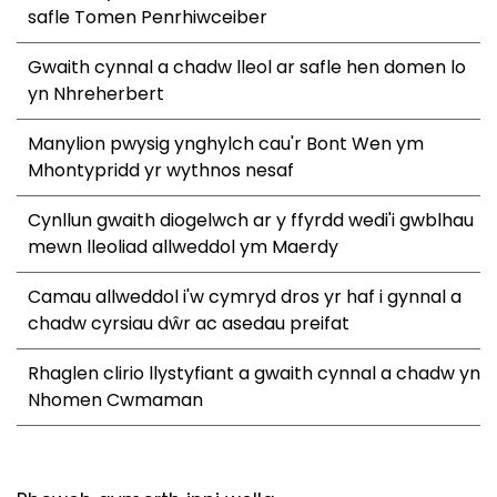
safle Tomen Penrhiwceiber
Gwaith cynnal a chadw lleol ar safle hen domen lo
yn Nhreherbert
Manylion pwysig ynghylch cau'r Bont Wen ym
Mhontypridd yr wythnos nesaf
Cynllun gwaith diogelwch ar y ffyrdd wedi'i gwblhau
mewn lleoliad allweddol ym Maerdy
Camau allweddol i'w cymryd dros yr haf i gynnal a
chadw cyrsiau dŵr ac asedau preifat
Rhaglen clirio llystyfiant a gwaith cynnal a chadw yn
Nhomen Cwmaman