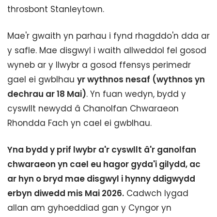
throsbont Stanleytown.
Mae'r gwaith yn parhau i fynd rhagddo'n dda ar
y safle. Mae disgwyl i waith allweddol fel gosod
wyneb ar y llwybr a gosod ffensys perimedr
gael ei gwblhau
yr wythnos nesaf (wythnos yn
dechrau ar 18 Mai)
. Yn fuan wedyn, bydd y
cyswllt newydd â Chanolfan Chwaraeon
Rhondda Fach yn cael ei gwblhau.
Yna bydd y prif lwybr a'r cyswllt â'r ganolfan
chwaraeon yn cael eu hagor gyda'i gilydd, ac
ar hyn o bryd mae disgwyl i hynny ddigwydd
erbyn diwedd mis Mai 2026.
Cadwch lygad
allan am gyhoeddiad gan y Cyngor yn