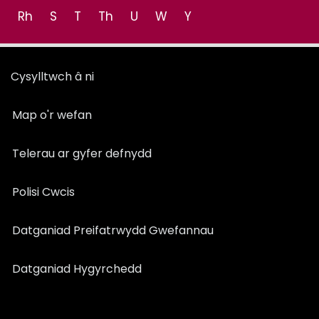
Rh
S
T
Th
U
W
Y
Cysylltwch â ni
Map o'r wefan
Telerau ar gyfer defnydd
Polisi Cwcis
Datganiad Preifatrwydd Gwefannau
Datganiad Hygyrchedd