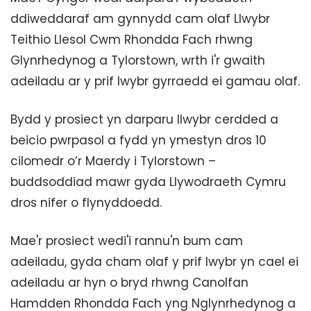
ddiweddaraf am gynnydd cam olaf Llwybr
Teithio Llesol Cwm Rhondda Fach rhwng
Glynrhedynog a Tylorstown, wrth i'r gwaith
adeiladu ar y prif lwybr gyrraedd ei gamau olaf.
Bydd y prosiect yn darparu llwybr cerdded a
beicio pwrpasol a fydd yn ymestyn dros 10
cilomedr o’r Maerdy i Tylorstown –
buddsoddiad mawr gyda Llywodraeth Cymru
dros nifer o flynyddoedd.
Mae'r prosiect wedi'i rannu'n bum cam
adeiladu, gyda cham olaf y prif lwybr yn cael ei
adeiladu ar hyn o bryd rhwng Canolfan
Hamdden Rhondda Fach yng Nglynrhedynog a