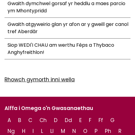
Gwaith dymchwel gorsaf yr heddlu a maes parcio
ym Mhontypridd
Gwaith atgyweirio glan yr afon ar y gweill ger canol
tref Aberdâr
Siop WEDI'I CHAU am werthu Fêps a Thybaco
Anghyfreithlon!
Rhowch gymorth inni wella
Alffa i Omega o'n Gwasanaethau
A
B
C
Ch
D
Dd
E
F
Ff
G
Ng
H
I
L
Ll
M
N
O
P
Ph
R