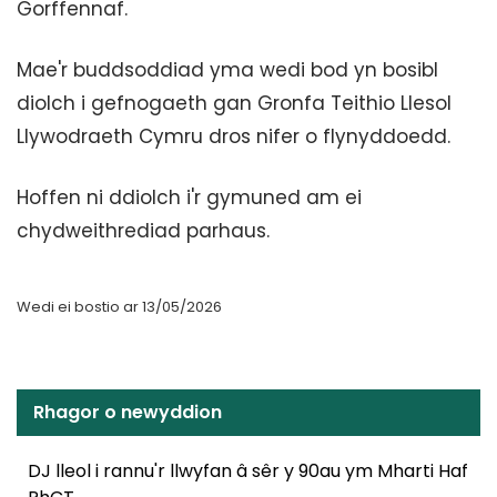
Gorffennaf.
Mae'r buddsoddiad yma wedi bod yn bosibl
diolch i gefnogaeth gan Gronfa Teithio Llesol
Llywodraeth Cymru dros nifer o flynyddoedd.
Hoffen ni ddiolch i'r gymuned am ei
chydweithrediad parhaus.
Wedi ei bostio ar 13/05/2026
Rhagor o newyddion
DJ lleol i rannu'r llwyfan â sêr y 90au ym Mharti Haf