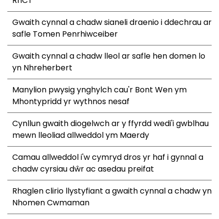
RhCT
Gwaith cynnal a chadw sianeli draenio i ddechrau ar
safle Tomen Penrhiwceiber
Gwaith cynnal a chadw lleol ar safle hen domen lo
yn Nhreherbert
Manylion pwysig ynghylch cau'r Bont Wen ym
Mhontypridd yr wythnos nesaf
Cynllun gwaith diogelwch ar y ffyrdd wedi'i gwblhau
mewn lleoliad allweddol ym Maerdy
Camau allweddol i'w cymryd dros yr haf i gynnal a
chadw cyrsiau dŵr ac asedau preifat
Rhaglen clirio llystyfiant a gwaith cynnal a chadw yn
Nhomen Cwmaman