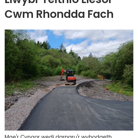
Cwm Rhondda Fach
Mae'r Cyngor wedi darparu'r wybodaeth