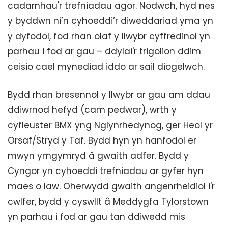
cadarnhau'r trefniadau agor. Nodwch, hyd nes
y byddwn ni’n cyhoeddi’r diweddariad yma yn
y dyfodol, fod rhan olaf y llwybr cyffredinol yn
parhau i fod ar gau – ddylai'r trigolion ddim
ceisio cael mynediad iddo ar sail diogelwch.
Bydd rhan bresennol y llwybr ar gau am ddau
ddiwrnod hefyd (cam pedwar), wrth y
cyfleuster BMX yng Nglynrhedynog, ger Heol yr
Orsaf/Stryd y Taf. Bydd hyn yn hanfodol er
mwyn ymgymryd â gwaith adfer. Bydd y
Cyngor yn cyhoeddi trefniadau ar gyfer hyn
maes o law. Oherwydd gwaith angenrheidiol i'r
cwlfer, bydd y cyswllt â Meddygfa Tylorstown
yn parhau i fod ar gau tan ddiwedd mis