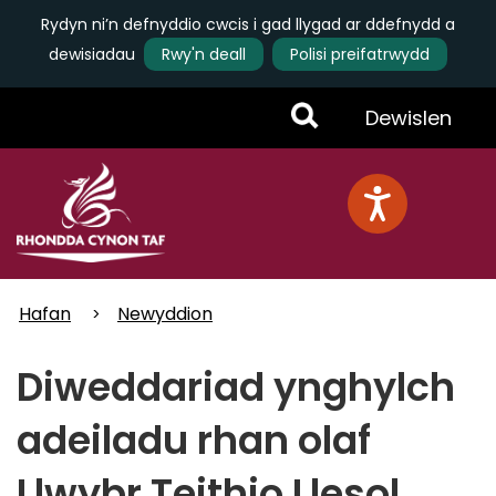
Rydyn ni’n defnyddio cwcis i gad llygad ar ddefnydd a
dewisiadau
Rwy'n deall
Polisi preifatrwydd
Skip
Toggle
Dewislen
to
main
Menu
content
Hafan
Newyddion
Diweddariad ynghylch
adeiladu rhan olaf
Llwybr Teithio Llesol