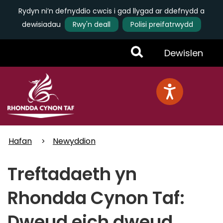
Rydyn ni’n defnyddio cwcis i gad llygad ar ddefnydd a
dewisiadau
Rwy'n deall
Polisi preifatrwydd
Skip
Toggle
Dewislen
to
main
Menu
content
Hafan
Newyddion
Treftadaeth yn
Rhondda Cynon Taf:
Dweud eich dweud.