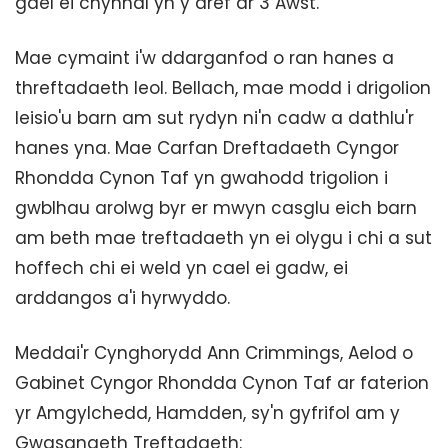
gael ei chynnal yn y dref ar 3 Awst.
Mae cymaint i'w ddarganfod o ran hanes a
threftadaeth leol. Bellach, mae modd i drigolion
leisio'u barn am sut rydyn ni'n cadw a dathlu'r
hanes yna. Mae Carfan Dreftadaeth Cyngor
Rhondda Cynon Taf yn gwahodd trigolion i
gwblhau arolwg byr er mwyn casglu eich barn
am beth mae treftadaeth yn ei olygu i chi a sut
hoffech chi ei weld yn cael ei gadw, ei
arddangos a'i hyrwyddo.
Meddai'r Cynghorydd Ann Crimmings, Aelod o
Gabinet Cyngor Rhondda Cynon Taf ar faterion
yr Amgylchedd, Hamdden, sy'n gyfrifol am y
Gwasanaeth Treftadaeth: