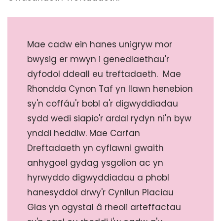
Mae cadw ein hanes unigryw mor
bwysig er mwyn i genedlaethau'r
dyfodol ddeall eu treftadaeth. Mae
Rhondda Cynon Taf yn llawn henebion
sy'n coffáu'r bobl a'r digwyddiadau
sydd wedi siapio'r ardal rydyn ni'n byw
ynddi heddiw. Mae Carfan
Dreftadaeth yn cyflawni gwaith
anhygoel gydag ysgolion ac yn
hyrwyddo digwyddiadau a phobl
hanesyddol drwy'r Cynllun Placiau
Glas yn ogystal â rheoli arteffactau