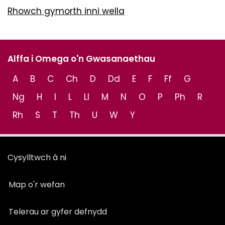
Rhowch gymorth inni wella
Alffa i Omega o'n Gwasanaethau
A
B
C
Ch
D
Dd
E
F
Ff
G
Ng
H
I
L
Ll
M
N
O
P
Ph
R
Rh
S
T
Th
U
W
Y
Cysylltwch â ni
Map o'r wefan
Telerau ar gyfer defnydd