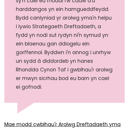
sy'n cael eu rhoddi i'w cadw a'u
harddangos yn ein hamgueddfeydd.
Bydd canlyniad yr arolwg yma'n helpu
i lywio Strategaeth Dreftadaeth, a
fydd yn nodi sut rydyn ni'n symud yn
ein blaenau gan ddiogelu ein
gorffennol. Byddwn i'n annog i unrhyw
un sydd â diddordeb yn hanes
Rhondda Cynon Taf i gwblhau'r arolwg
er mwyn sicrhau bod eu barn yn cael
ei gofnodi.
Mae modd cwblhau'r Arolwg Dreftadaeth yma