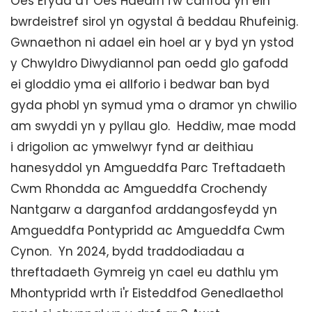
Oes Efydd a'r Oes Haearn i'w canfod yn ein
bwrdeistref sirol yn ogystal â beddau Rhufeinig.
Gwnaethon ni adael ein hoel ar y byd yn ystod
y Chwyldro Diwydiannol pan oedd glo gafodd
ei gloddio yma ei allforio i bedwar ban byd
gyda phobl yn symud yma o dramor yn chwilio
am swyddi yn y pyllau glo. Heddiw, mae modd
i drigolion ac ymwelwyr fynd ar deithiau
hanesyddol yn Amgueddfa Parc Treftadaeth
Cwm Rhondda ac Amgueddfa Crochendy
Nantgarw a darganfod arddangosfeydd yn
Amgueddfa Pontypridd ac Amgueddfa Cwm
Cynon. Yn 2024, bydd traddodiadau a
threftadaeth Gymreig yn cael eu dathlu ym
Mhontypridd wrth i'r Eisteddfod Genedlaethol