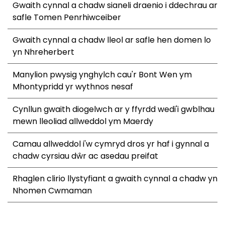
Gwaith cynnal a chadw sianeli draenio i ddechrau ar
safle Tomen Penrhiwceiber
Gwaith cynnal a chadw lleol ar safle hen domen lo
yn Nhreherbert
Manylion pwysig ynghylch cau'r Bont Wen ym
Mhontypridd yr wythnos nesaf
Cynllun gwaith diogelwch ar y ffyrdd wedi'i gwblhau
mewn lleoliad allweddol ym Maerdy
Camau allweddol i'w cymryd dros yr haf i gynnal a
chadw cyrsiau dŵr ac asedau preifat
Rhaglen clirio llystyfiant a gwaith cynnal a chadw yn
Nhomen Cwmaman