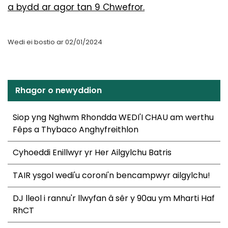
a bydd ar agor tan 9 Chwefror.
Wedi ei bostio ar 02/01/2024
Rhagor o newyddion
Siop yng Nghwm Rhondda WEDI'I CHAU am werthu
Fêps a Thybaco Anghyfreithlon
Cyhoeddi Enillwyr yr Her Ailgylchu Batris
TAIR ysgol wedi'u coroni'n bencampwyr ailgylchu!
DJ lleol i rannu'r llwyfan â sêr y 90au ym Mharti Haf
RhCT