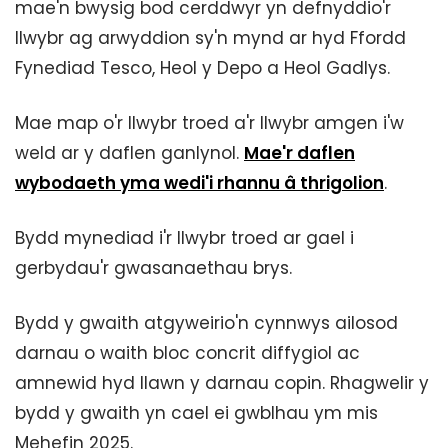
mae'n bwysig bod cerddwyr yn defnyddio'r
llwybr ag arwyddion sy'n mynd ar hyd Ffordd
Fynediad Tesco, Heol y Depo a Heol Gadlys.
Mae map o'r llwybr troed a'r llwybr amgen i'w
weld ar y daflen ganlynol.
Mae'r daflen
wybodaeth yma wedi'i rhannu â thrigolion
.
Bydd mynediad i'r llwybr troed ar gael i
gerbydau'r gwasanaethau brys.
Bydd y gwaith atgyweirio'n cynnwys ailosod
darnau o waith bloc concrit diffygiol ac
amnewid hyd llawn y darnau copin. Rhagwelir y
bydd y gwaith yn cael ei gwblhau ym mis
Mehefin 2025.