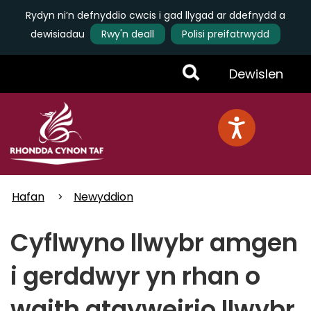
Rydyn ni’n defnyddio cwcis i gad llygad ar ddefnydd a
dewisiadau
Rwy'n deall
Polisi preifatrwydd
Skip
Toggle
Dewislen
to
main
Menu
content
Hafan
Newyddion
Cyflwyno llwybr amgen
i gerddwyr yn rhan o
waith atgyweirio llwybr