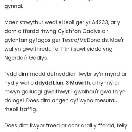
gynnal.
Mae'r strwythur wedi ei leoli ger yr A4233, ar y
darn o ffordd rhwng Cylchfan Gadlys a'r
gylchfan gyfagos ger Tesco/McDonalds. Mae'r
wal yn gweithredu fel ffin i sawl eiddo yng
Ngerddi'r Gadlys.
Fydd dim modd defnyddio'r llwybr sy’n mynd ar
hyd y wal o
ddydd Llun, 3 Mawrth
, a hynny er
mwyn galluogi gweithwyr i gwblhau'r gwaith yn
ddiogel. Does dim angen cyflwyno mesurau
rheoli traffig.
Does dim llwybr troed ar ochr arall y ffordd, felly