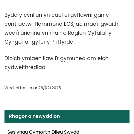
Bydd y cynllun yn cael ei gyflawni gan y
contractwr Hammond ECS, ac mae'r gwaith
wedi'i ariannu yn rhan o Raglen Gyfalaf y
Cyngor ar gyfer y Priffyrdd.
Diolch ymlaen llaw i'r gymuned am eich
cydweithrediad.
Wedi ei bostio ar 28/02/2025
Rhagor o newyddion
Sesiynau Cymorth Dileu Swydd