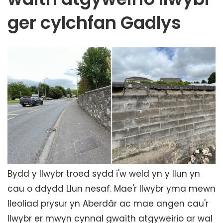
ger cylchfan Gadlys
Bydd y llwybr troed sydd i'w weld yn y llun yn
cau o ddydd Llun nesaf. Mae'r llwybr yma mewn
lleoliad prysur yn Aberdâr ac mae angen cau'r
llwybr er mwyn cynnal gwaith atgyweirio ar wal