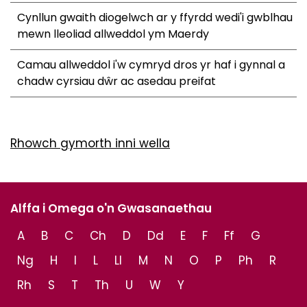
Cynllun gwaith diogelwch ar y ffyrdd wedi'i gwblhau
mewn lleoliad allweddol ym Maerdy
Camau allweddol i'w cymryd dros yr haf i gynnal a
chadw cyrsiau dŵr ac asedau preifat
Rhowch gymorth inni wella
Alffa i Omega o'n Gwasanaethau
A
B
C
Ch
D
Dd
E
F
Ff
G
Ng
H
I
L
Ll
M
N
O
P
Ph
R
Rh
S
T
Th
U
W
Y