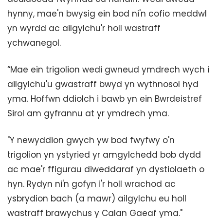
hynny, mae'n bwysig ein bod ni'n cofio meddwl
yn wyrdd ac ailgylchu'r holl wastraff
ychwanegol.
“Mae ein trigolion wedi gwneud ymdrech wych i
ailgylchu'u gwastraff bwyd yn wythnosol hyd
yma. Hoffwn ddiolch i bawb yn ein Bwrdeistref
Sirol am gyfrannu at yr ymdrech yma.
"Y newyddion gwych yw bod fwyfwy o'n
trigolion yn ystyried yr amgylchedd bob dydd
ac mae'r ffigurau diweddaraf yn dystiolaeth o
hyn. Rydyn ni'n gofyn i'r holl wrachod ac
ysbrydion bach (a mawr) ailgylchu eu holl
wastraff brawychus y Calan Gaeaf yma."