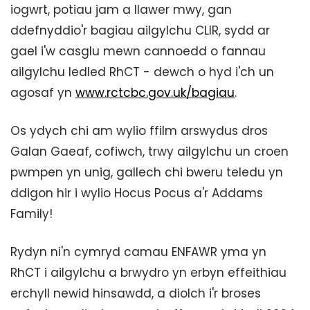
iogwrt, potiau jam a llawer mwy, gan
ddefnyddio'r bagiau ailgylchu CLIR, sydd ar
gael i'w casglu mewn cannoedd o fannau
ailgylchu ledled RhCT - dewch o hyd i'ch un
agosaf yn
www.rctcbc.gov.uk/bagiau
.
Os ydych chi am wylio ffilm arswydus dros
Galan Gaeaf, cofiwch, trwy ailgylchu un croen
pwmpen yn unig, gallech chi bweru teledu yn
ddigon hir i wylio Hocus Pocus a'r Addams
Family!
Rydyn ni'n cymryd camau ENFAWR yma yn
RhCT i ailgylchu a brwydro yn erbyn effeithiau
erchyll newid hinsawdd, a diolch i'r broses