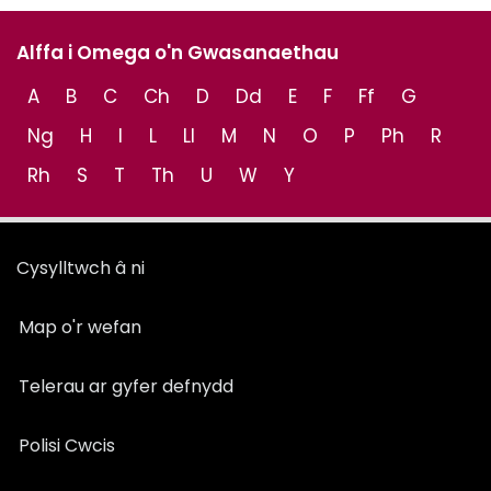
Alffa i Omega o'n Gwasanaethau
A
B
C
Ch
D
Dd
E
F
Ff
G
Ng
H
I
L
Ll
M
N
O
P
Ph
R
Rh
S
T
Th
U
W
Y
Cysylltwch â ni
Map o'r wefan
Telerau ar gyfer defnydd
Polisi Cwcis