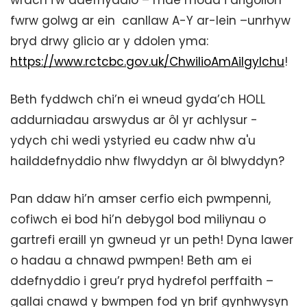
wrach i'w ddefnyddio – mae modd i drigolion
fwrw golwg ar ein canllaw A-Y ar-lein –unrhyw
bryd drwy glicio ar y ddolen yma:
https://www.rctcbc.gov.uk/ChwilioAmAilgylchu
!
Beth fyddwch chi’n ei wneud gyda’ch HOLL
addurniadau arswydus ar ôl yr achlysur -
ydych chi wedi ystyried eu cadw nhw a'u
hailddefnyddio nhw flwyddyn ar ôl blwyddyn?
Pan ddaw hi’n amser cerfio eich pwmpenni,
cofiwch ei bod hi’n debygol bod miliynau o
gartrefi eraill yn gwneud yr un peth! Dyna lawer
o hadau a chnawd pwmpen! Beth am ei
ddefnyddio i greu’r pryd hydrefol perffaith –
gallai cnawd y bwmpen fod yn brif gynhwysyn