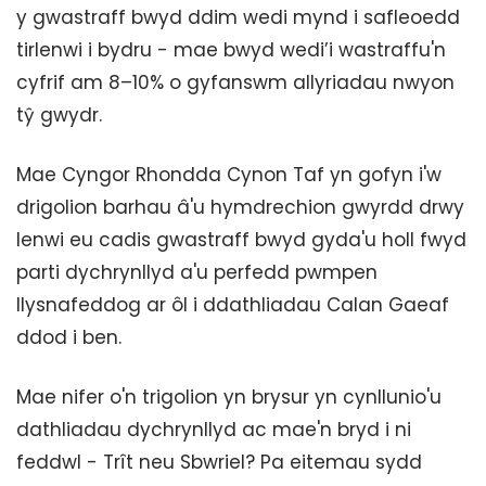
y gwastraff bwyd ddim wedi mynd i safleoedd
tirlenwi i bydru - mae bwyd wedi’i wastraffu'n
cyfrif am 8–10% o gyfanswm allyriadau nwyon
tŷ gwydr.
Mae Cyngor Rhondda Cynon Taf yn gofyn i'w
drigolion barhau â'u hymdrechion gwyrdd drwy
lenwi eu cadis gwastraff bwyd gyda'u holl fwyd
parti dychrynllyd a'u perfedd pwmpen
llysnafeddog ar ôl i ddathliadau Calan Gaeaf
ddod i ben.
Mae nifer o'n trigolion yn brysur yn cynllunio'u
dathliadau dychrynllyd ac mae'n bryd i ni
feddwl - Trît neu Sbwriel? Pa eitemau sydd