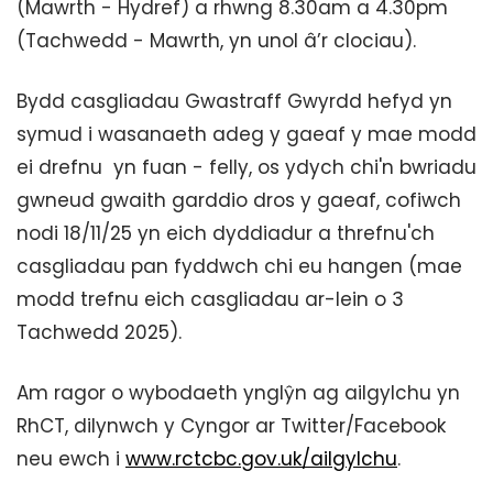
(Mawrth - Hydref) a rhwng 8.30am a 4.30pm
(Tachwedd - Mawrth, yn unol â’r clociau).
Bydd casgliadau Gwastraff Gwyrdd hefyd yn
symud i wasanaeth adeg y gaeaf y mae modd
ei drefnu yn fuan - felly, os ydych chi'n bwriadu
gwneud gwaith garddio dros y gaeaf, cofiwch
nodi 18/11/25 yn eich dyddiadur a threfnu'ch
casgliadau pan fyddwch chi eu hangen (mae
modd trefnu eich casgliadau ar-lein o 3
Tachwedd 2025).
Am ragor o wybodaeth ynglŷn ag ailgylchu yn
RhCT, dilynwch y Cyngor ar Twitter/Facebook
neu ewch i
www.rctcbc.gov.uk/ailgylchu
.