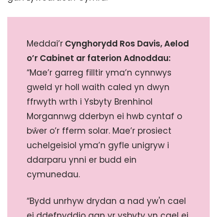
Meddai’r
Cynghorydd Ros Davis, Aelod
o’r Cabinet ar faterion Adnoddau:
“Mae’r garreg filltir yma’n cynnwys
gweld yr holl waith caled yn dwyn
ffrwyth wrth i Ysbyty Brenhinol
Morgannwg dderbyn ei hwb cyntaf o
bŵer o’r fferm solar. Mae’r prosiect
uchelgeisiol yma’n gyfle unigryw i
ddarparu ynni er budd ein
cymunedau.
“Bydd unrhyw drydan a nad yw'n cael
ei ddefnyddio gan yr ysbyty yn cael ei