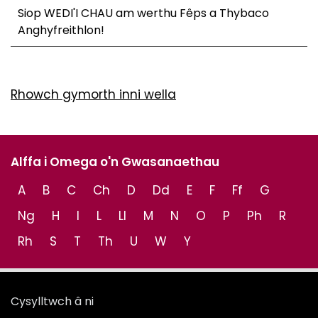
Siop WEDI'I CHAU am werthu Fêps a Thybaco
Anghyfreithlon!
Rhowch gymorth inni wella
Alffa i Omega o'n Gwasanaethau
A
B
C
Ch
D
Dd
E
F
Ff
G
Ng
H
I
L
Ll
M
N
O
P
Ph
R
Rh
S
T
Th
U
W
Y
Cysylltwch â ni