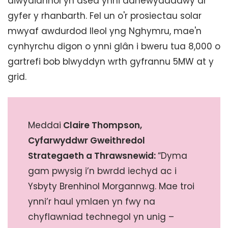
diwydiannol yn ased ynni adnewyddadwy ar
gyfer y rhanbarth. Fel un o'r prosiectau solar
mwyaf awdurdod lleol yng Nghymru, mae'n
cynhyrchu digon o ynni glân i bweru tua 8,000 o
gartrefi bob blwyddyn wrth gyfrannu 5MW at y
grid.
Meddai
Claire Thompson,
Cyfarwyddwr Gweithredol
Strategaeth a Thrawsnewid:
“Dyma
gam pwysig i’n bwrdd iechyd ac i
Ysbyty Brenhinol Morgannwg. Mae troi
ynni’r haul ymlaen yn fwy na
chyflawniad technegol yn unig –