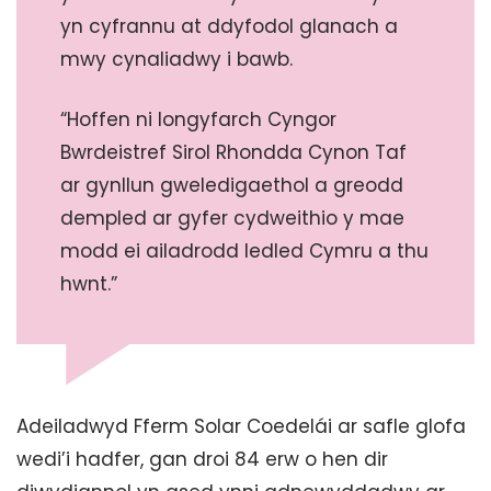
yn cyfrannu at ddyfodol glanach a
mwy cynaliadwy i bawb.
“Hoffen ni longyfarch Cyngor
Bwrdeistref Sirol Rhondda Cynon Taf
ar gynllun gweledigaethol a greodd
dempled ar gyfer cydweithio y mae
modd ei ailadrodd ledled Cymru a thu
hwnt.”
Adeiladwyd Fferm Solar Coedelái ar safle glofa
wedi’i hadfer, gan droi 84 erw o hen dir