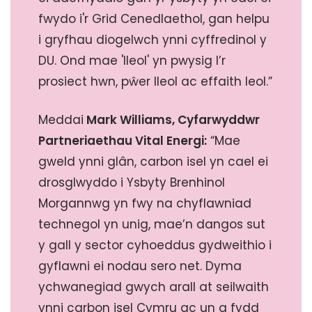
fwydo i'r Grid Cenedlaethol, gan helpu
i gryfhau diogelwch ynni cyffredinol y
DU. Ond mae 'lleol' yn pwysig I’r
prosiect hwn, pŵer lleol ac effaith leol.”
Meddai
Mark Williams, Cyfarwyddwr
Partneriaethau Vital Energi:
“Mae
gweld ynni glân, carbon isel yn cael ei
drosglwyddo i Ysbyty Brenhinol
Morgannwg yn fwy na chyflawniad
technegol yn unig, mae’n dangos sut
y gall y sector cyhoeddus gydweithio i
gyflawni ei nodau sero net. Dyma
ychwanegiad gwych arall at seilwaith
ynni carbon isel Cymru ac un a fydd