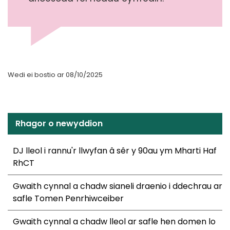
Wedi ei bostio ar 08/10/2025
Rhagor o newyddion
DJ lleol i rannu'r llwyfan â sêr y 90au ym Mharti Haf
RhCT
Gwaith cynnal a chadw sianeli draenio i ddechrau ar
safle Tomen Penrhiwceiber
Gwaith cynnal a chadw lleol ar safle hen domen lo