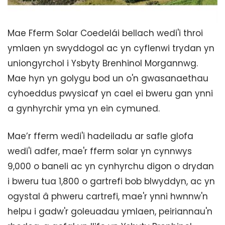
Mae Fferm Solar Coedelái bellach wedi'i throi
ymlaen yn swyddogol ac yn cyflenwi trydan yn
uniongyrchol i Ysbyty Brenhinol Morgannwg.
Mae hyn yn golygu bod un o'n gwasanaethau
cyhoeddus pwysicaf yn cael ei bweru gan ynni
a gynhyrchir yma yn ein cymuned.
Mae’r fferm wedi'i hadeiladu ar safle glofa
wedi'i adfer, mae'r fferm solar yn cynnwys
9,000 o baneli ac yn cynhyrchu digon o drydan
i bweru tua 1,800 o gartrefi bob blwyddyn, ac yn
ogystal â phweru cartrefi, mae'r ynni hwnnw'n
helpu i gadw'r goleuadau ymlaen, peiriannau'n