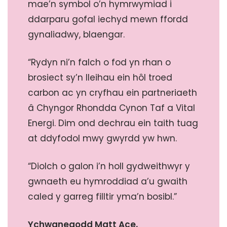
mae’n symbol o’n hymrwymiad i
ddarparu gofal iechyd mewn ffordd
gynaliadwy, blaengar.
“Rydyn ni’n falch o fod yn rhan o
brosiect sy’n lleihau ein hôl troed
carbon ac yn cryfhau ein partneriaeth
â Chyngor Rhondda Cynon Taf a Vital
Energi. Dim ond dechrau ein taith tuag
at ddyfodol mwy gwyrdd yw hwn.
“Diolch o galon i’n holl gydweithwyr y
gwnaeth eu hymroddiad a’u gwaith
caled y garreg filltir yma’n bosibl.”
Ychwanegodd Matt Ace,