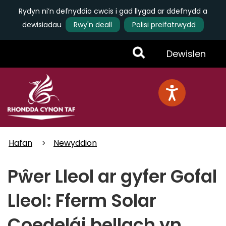
Rydyn ni’n defnyddio cwcis i gad llygad ar ddefnydd a
dewisiadau
Rwy'n deall
Polisi preifatrwydd
Skip
Toggle
Dewislen
to
main
Menu
content
Hafan
Newyddion
Pŵer Lleol ar gyfer Gofal
Lleol: Fferm Solar
Coedelái bellach yn