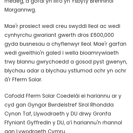
rhedeg, a gofal yn llifo yn Ysbyty Brenhinol
Morgannwg.
Mae'r prosiect wedi creu swyddi lleol ac wedi
cynhyrchu gwariant gwerth dros £600,000
gyda busnesau a chyflenwyr lleol. Mae'r garfan
wedi gweithio'n galed i wella bioamrywiaeth
trwy blannu gwrychoedd a gosod pyst gwenyn,
blychau adar a blychau ystlumod ochr yn ochr
â'r Fferm Solar.
Cafodd Fferm Solar Coedelái ei hariannu ar y
cyd gan Gyngor Bwrdeistref Sirol Rhondda
Cynon Taf, Llywodraeth y DU drwy Gronfa
Ffyniant Gyffredin y DU, a’i hariannu'n rhannol
gan Lywodraeth Cymru.