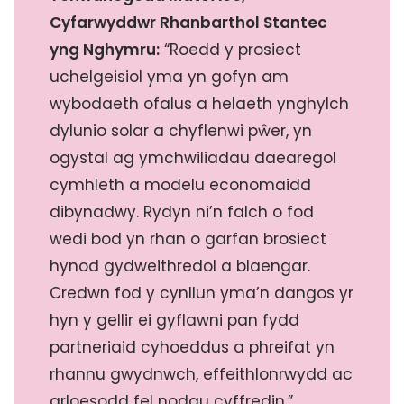
Cyfarwyddwr Rhanbarthol Stantec
yng Nghymru:
“Roedd y prosiect
uchelgeisiol yma yn gofyn am
wybodaeth ofalus a helaeth ynghylch
dylunio solar a chyflenwi pŵer, yn
ogystal ag ymchwiliadau daearegol
cymhleth a modelu economaidd
dibynadwy. Rydyn ni’n falch o fod
wedi bod yn rhan o garfan brosiect
hynod gydweithredol a blaengar.
Credwn fod y cynllun yma’n dangos yr
hyn y gellir ei gyflawni pan fydd
partneriaid cyhoeddus a phreifat yn
rhannu gwydnwch, effeithlonrwydd ac
arloesodd fel nodau cyffredin.”