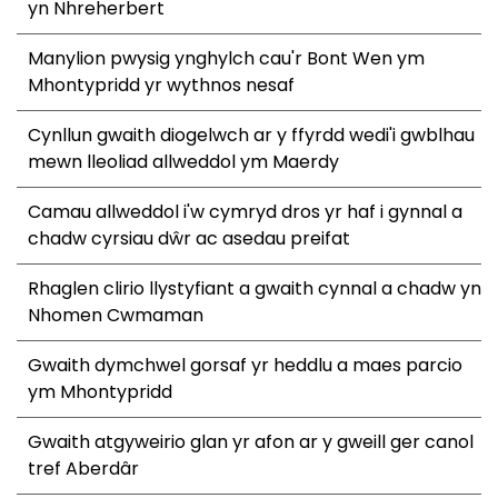
yn Nhreherbert
Manylion pwysig ynghylch cau'r Bont Wen ym
Mhontypridd yr wythnos nesaf
Cynllun gwaith diogelwch ar y ffyrdd wedi'i gwblhau
mewn lleoliad allweddol ym Maerdy
Camau allweddol i'w cymryd dros yr haf i gynnal a
chadw cyrsiau dŵr ac asedau preifat
Rhaglen clirio llystyfiant a gwaith cynnal a chadw yn
Nhomen Cwmaman
Gwaith dymchwel gorsaf yr heddlu a maes parcio
ym Mhontypridd
Gwaith atgyweirio glan yr afon ar y gweill ger canol
tref Aberdâr