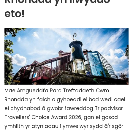
eto!
Mae Amgueddfa Parc Treftadaeth Cwm
Rhondda yn falch o gyhoeddi ei bod wedi cael
ei chydnabod â gwobr fawreddog Tripadvisor
Travellers' Choice Award 2026, gan ei gosod
ymhlith yr atyniadau i ymwelwyr sydd â'r sgôr