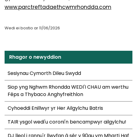
www.parctreftadaethcwmrhondda.com
Wedi ei bostio ar 11/06/2026
Rhagor o newyddion
Sesiynau Cymorth Dileu Swydd
Siop yng Nghwm Rhondda WEDI'I CHAU am werthu
Fêps a Thybaco Anghyfreithlon
Cyhoeddi Enillwyr yr Her Ailgylchu Batris
TAIR ysgol wedi'u coroni'n bencampwyr ailgylchu!
DJ lleol i rannu'r llwyfan â sêr y 90au ym Mharti Haf