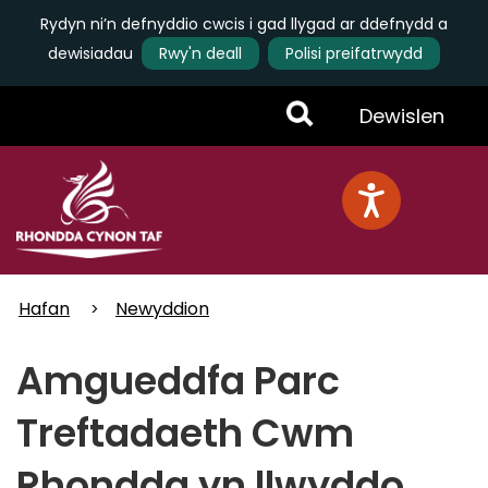
Rydyn ni’n defnyddio cwcis i gad llygad ar ddefnydd a
dewisiadau
Rwy'n deall
Polisi preifatrwydd
Skip
Toggle
Dewislen
to
main
Menu
content
Hafan
Newyddion
Amgueddfa Parc
Treftadaeth Cwm
Rhondda yn llwyddo