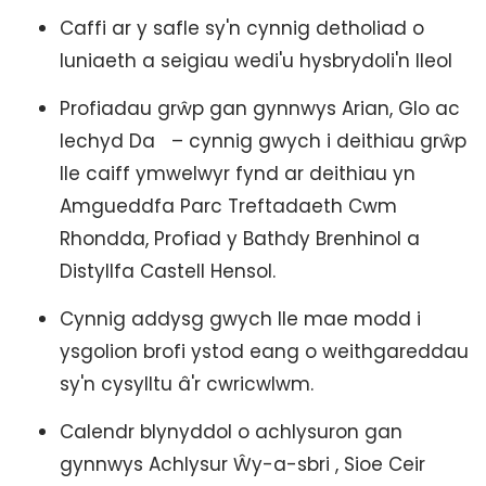
Caffi ar y safle sy'n cynnig detholiad o
luniaeth a seigiau wedi'u hysbrydoli'n lleol
Profiadau grŵp gan gynnwys Arian, Glo ac
Iechyd Da – cynnig gwych i deithiau grŵp
lle caiff ymwelwyr fynd ar deithiau yn
Amgueddfa Parc Treftadaeth Cwm
Rhondda, Profiad y Bathdy Brenhinol a
Distyllfa Castell Hensol.
Cynnig addysg gwych lle mae modd i
ysgolion brofi ystod eang o weithgareddau
sy'n cysylltu â'r cwricwlwm.
Calendr blynyddol o achlysuron gan
gynnwys Achlysur Ŵy-a-sbri , Sioe Ceir