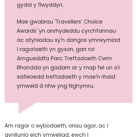
gydol y flwyddyn.
Mae gwobrau 'Travellers’ Choice
Awards' yn anrhydeddu cyrchfannau
ac atyniadau sy'n dangos ymrwymiad
i ragoriaeth yn gyson, gan roi
Amgueddfa Parc Treftadaeth Cwm
Rhondda yn gadarn ar y map fel un o'r
safleoedd treftadaeth y mae'n rhaid
ymweld â nhw yng Nghymru.
Am ragor o wybodaeth, oriau agor, ac i
gynllunio eich ymweliad, ewch i