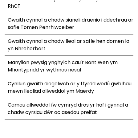
RhCT
Gwaith cynnal a chadw sianeli draenio i ddechrau ar
safle Tomen Penrhiwceiber
Gwaith cynnal a chadw lleol ar safle hen domen lo
yn Nhreherbert
Manylion pwysig ynghylch cau'r Bont Wen ym
Mhontypridd yr wythnos nesaf
Cynllun gwaith diogelwch ar y ffyrdd wedi'i gwblhau
mewn lleoliad allweddol ym Maerdy
Camau allweddol i'w cymryd dros yr haf i gynnal a
chadw cyrsiau dŵr ac asedau preifat