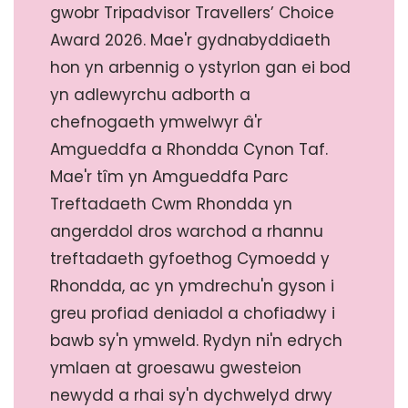
gwobr Tripadvisor Travellers’ Choice
Award 2026. Mae'r gydnabyddiaeth
hon yn arbennig o ystyrlon gan ei bod
yn adlewyrchu adborth a
chefnogaeth ymwelwyr â'r
Amgueddfa a Rhondda Cynon Taf.
Mae'r tîm yn Amgueddfa Parc
Treftadaeth Cwm Rhondda yn
angerddol dros warchod a rhannu
treftadaeth gyfoethog Cymoedd y
Rhondda, ac yn ymdrechu'n gyson i
greu profiad deniadol a chofiadwy i
bawb sy'n ymweld. Rydyn ni'n edrych
ymlaen at groesawu gwesteion
newydd a rhai sy'n dychwelyd drwy