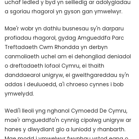
uchaf ledled y byd yn seiliedig ar adolygiadau
a sgoriau rhagorol yn gyson gan ymwelwyr.
Mae'r wobr yn dathlu busnesau sy'n darparu
profiadau rhagorol, gydag Amgueddfa Parc
Treftadaeth Cwm Rhondda yn derbyn
canmoliaeth uchel am ei dehongliad deniadol
o dreftadaeth lofaol Cymru, ei thaith
danddaearol unigryw, ei gweithgareddau sy'n
addas i deuluoedd, a'i chroeso cynnes i bob
ymwelydd.
Wedi'i lleoli yng nghanol Cymoedd De Cymru,
mae'r amgueddfa'n cynnig cipolwg unigryw ar
hanes y diwydiant glo a luniodd y rhanbarth.
Mae modd i ymwelwyr fwynhau ystod eang o