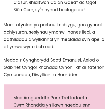
Clasur, Rhialtwch Calan Gaeaf ac Ogof
Siôn Corn, sy'n hynod boblogaidd!
Mae'r atyniad yn parhau i esblygu, gan gynnal
achlysuron, sesiynau ymchwil hanes lleol, a
dathliadau diwylliannol yn rheolaidd sy'n apelio
at ymwelwyr o bob oed.
Meddai'r Cynghorydd Scott Emanuel, Aelod o
Gabinet Cyngor Rhondda Cynon Taf ar faterion
Cymunedau, Diwylliant a Hamdden:
Mae Amgueddfa Parc Treftadaeth
Cwm Rhondda yn llawn haeddu ennill