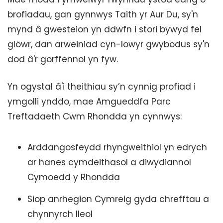
brofiadau, gan gynnwys Taith yr Aur Du, sy'n
mynd â gwesteion yn ddwfn i stori bywyd fel
glöwr, dan arweiniad cyn-lowyr gwybodus sy'n
dod â'r gorffennol yn fyw.
Yn ogystal â'i theithiau sy’n cynnig profiad i
ymgolli ynddo, mae Amgueddfa Parc
Treftadaeth Cwm Rhondda yn cynnwys:
Arddangosfeydd rhyngweithiol yn edrych
ar hanes cymdeithasol a diwydiannol
Cymoedd y Rhondda
Siop anrhegion Cymreig gyda chrefftau a
chynnyrch lleol