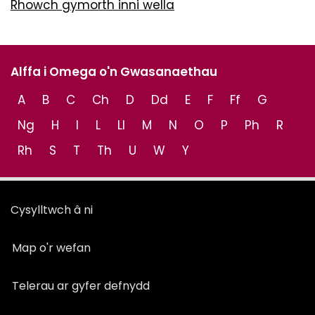
Rhowch gymorth inni wella
Alffa i Omega o'n Gwasanaethau
A
B
C
Ch
D
Dd
E
F
Ff
G
Ng
H
I
L
Ll
M
N
O
P
Ph
R
Rh
S
T
Th
U
W
Y
Cysylltwch â ni
Map o'r wefan
Telerau ar gyfer defnydd