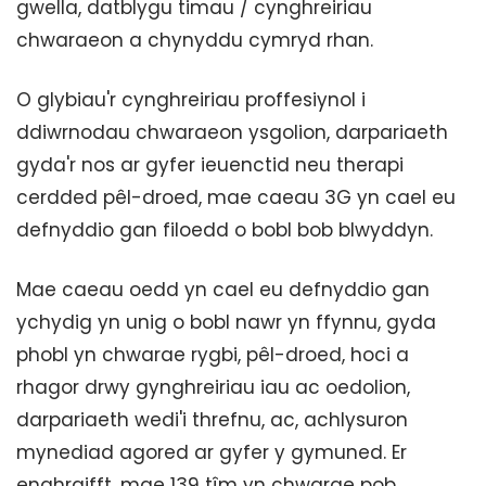
gwella, datblygu timau / cynghreiriau
chwaraeon a chynyddu cymryd rhan.
O glybiau'r cynghreiriau proffesiynol i
ddiwrnodau chwaraeon ysgolion, darpariaeth
gyda'r nos ar gyfer ieuenctid neu therapi
cerdded pêl-droed, mae caeau 3G yn cael eu
defnyddio gan filoedd o bobl bob blwyddyn.
Mae caeau oedd yn cael eu defnyddio gan
ychydig yn unig o bobl nawr yn ffynnu, gyda
phobl yn chwarae rygbi, pêl-droed, hoci a
rhagor drwy gynghreiriau iau ac oedolion,
darpariaeth wedi'i threfnu, ac, achlysuron
mynediad agored ar gyfer y gymuned. Er
enghraifft, mae 139 tîm yn chwarae pob