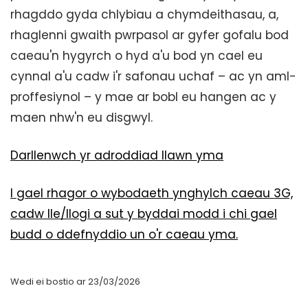
rhagddo gyda chlybiau a chymdeithasau, a,
rhaglenni gwaith pwrpasol ar gyfer gofalu bod
caeau'n hygyrch o hyd a'u bod yn cael eu
cynnal a'u cadw i'r safonau uchaf – ac yn aml-
proffesiynol – y mae ar bobl eu hangen ac y
maen nhw'n eu disgwyl.
Darllenwch yr adroddiad llawn yma
I gael rhagor o wybodaeth ynghylch caeau 3G,
cadw lle/llogi a sut y byddai modd i chi gael
budd o ddefnyddio un o'r caeau yma.
Wedi ei bostio ar 23/03/2026