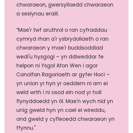
chwaraeon, gwersylloedd chwaraeon
a sesiynau eraill.
“Mae'r twf aruthrol o ran cyfraddau
cymryd rhan a'r ysbrydoliaeth o ran
chwaraeon y mae'r buddsoddiad
wedi'u hysgogi – yn ddiweddar fe
helpon ni Ysgol Afon Wen i agor
Canolfan Ragoriaeth ar gyfer Hoci –
yn union yr hyn yr oeddem ni am ei
weld wrth i ni osod ein nod yr holl
flynyddoedd yn ôl. Mae'n wych nid yn
unig gweld hyn yn cael ei wireddu,
ond gweld y cyfleoedd chwaraeon yn
ffynnu."