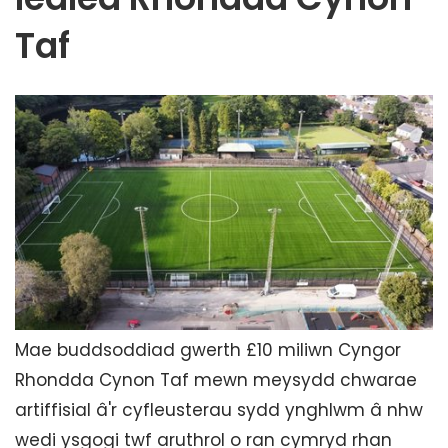
Taf
Mae buddsoddiad gwerth £10 miliwn Cyngor
Rhondda Cynon Taf mewn meysydd chwarae
artiffisial â'r cyfleusterau sydd ynghlwm â nhw
wedi ysgogi twf aruthrol o ran cymryd rhan