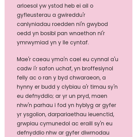
arloesol yw ystod heb ei ail o
gyfleusterau a gwireddu'r
canlyniadau roedden ni'n gwybod
oedd yn bosibl pan wnaethon ni'r
ymrwymiad yn y lle cyntaf.
Mae'r caeau yma'n cael eu cynnal a'u
cadw i'r safon uchaf, yn broffesiynol
felly ac o ran y byd chwaraeon, a
hynny er budd y clybiau a'r timau sy'n
eu defnyddio; ar yr un pryd, maen
nhw'n parhau i fod yn hyblyg ar gyfer
yr ysgolion, darpariaethau ieuenctid,
grwpiau cymunedol ac eraill sy'n eu
defnyddio nhw ar gyfer diwrnodau