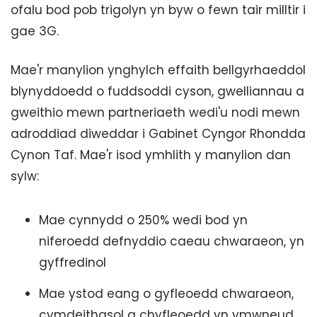
ofalu bod pob trigolyn yn byw o fewn tair milltir i
gae 3G.
Mae'r manylion ynghylch effaith bellgyrhaeddol
blynyddoedd o fuddsoddi cyson, gwelliannau a
gweithio mewn partneriaeth wedi'u nodi mewn
adroddiad diweddar i Gabinet Cyngor Rhondda
Cynon Taf. Mae'r isod ymhlith y manylion dan
sylw:
Mae cynnydd o 250% wedi bod yn
niferoedd defnyddio caeau chwaraeon, yn
gyffredinol
Mae ystod eang o gyfleoedd chwaraeon,
cymdeithasol a chyfleoedd yn ymwneud