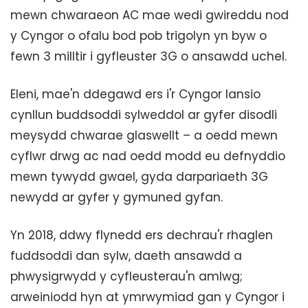
mewn chwaraeon AC mae wedi gwireddu nod
y Cyngor o ofalu bod pob trigolyn yn byw o
fewn 3 milltir i gyfleuster 3G o ansawdd uchel.
Eleni, mae'n ddegawd ers i'r Cyngor lansio
cynllun buddsoddi sylweddol ar gyfer disodli
meysydd chwarae glaswellt – a oedd mewn
cyflwr drwg ac nad oedd modd eu defnyddio
mewn tywydd gwael, gyda darpariaeth 3G
newydd ar gyfer y gymuned gyfan.
Yn 2018, ddwy flynedd ers dechrau'r rhaglen
fuddsoddi dan sylw, daeth ansawdd a
phwysigrwydd y cyfleusterau'n amlwg;
arweiniodd hyn at ymrwymiad gan y Cyngor i