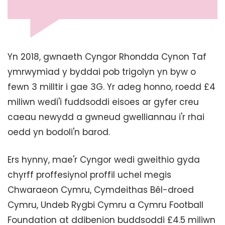
Yn 2018, gwnaeth Cyngor Rhondda Cynon Taf
ymrwymiad y byddai pob trigolyn yn byw o
fewn 3 milltir i gae 3G. Yr adeg honno, roedd £4
miliwn wedi'i fuddsoddi eisoes ar gyfer creu
caeau newydd a gwneud gwelliannau i'r rhai
oedd yn bodoli'n barod.
Ers hynny, mae'r Cyngor wedi gweithio gyda
chyrff proffesiynol proffil uchel megis
Chwaraeon Cymru, Cymdeithas Bêl-droed
Cymru, Undeb Rygbi Cymru a Cymru Football
Foundation at ddibenion buddsoddi £4.5 miliwn