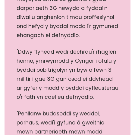
darpariaeth 3G newydd a fyddai'n
diwallu anghenion timau proffesiynol
ond hefyd y byddai modd i'r gymuned
ehangach ei defnyddio.
"Ddwy flynedd wedi dechrau'r rhaglen
honno, ymrwymodd y Cyngor i ofalu y
byddai pob trigolyn yn byw o fewn 3
milltir i gae 3G gan osod ei ddyhead
ar gyfer y modd y byddai cyfleusterau
o'r fath yn cael eu defnyddio.
"Penllanw buddsoddi sylweddol,
parhaus, wedi'i gyfuno â gweithio
mewn partneriaeth mewn modd