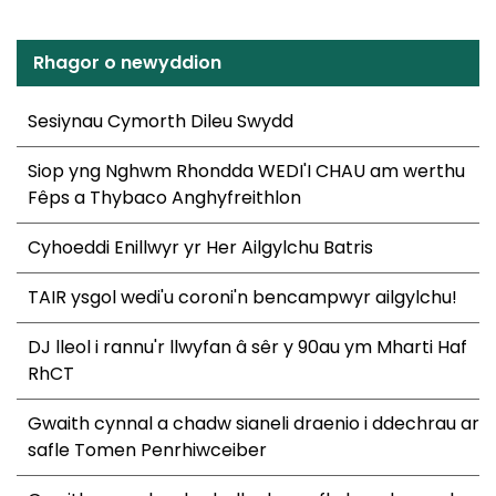
Rhagor o newyddion
Sesiynau Cymorth Dileu Swydd
Siop yng Nghwm Rhondda WEDI'I CHAU am werthu
Fêps a Thybaco Anghyfreithlon
Cyhoeddi Enillwyr yr Her Ailgylchu Batris
TAIR ysgol wedi'u coroni'n bencampwyr ailgylchu!
DJ lleol i rannu'r llwyfan â sêr y 90au ym Mharti Haf
RhCT
Gwaith cynnal a chadw sianeli draenio i ddechrau ar
safle Tomen Penrhiwceiber