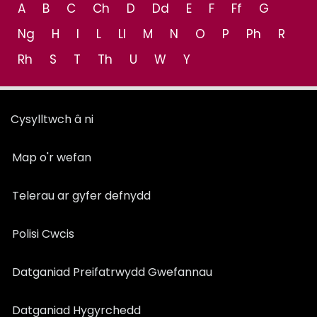
A
B
C
Ch
D
Dd
E
F
Ff
G
Ng
H
I
L
Ll
M
N
O
P
Ph
R
Rh
S
T
Th
U
W
Y
Cysylltwch â ni
Map o'r wefan
Telerau ar gyfer defnydd
Polisi Cwcis
Datganiad Preifatrwydd Gwefannau
Datganiad Hygyrchedd