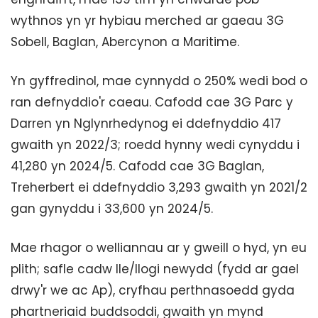
wythnos yn yr hybiau merched ar gaeau 3G
Sobell, Baglan, Abercynon a Maritime.
Yn gyffredinol, mae cynnydd o 250% wedi bod o
ran defnyddio'r caeau. Cafodd cae 3G Parc y
Darren yn Nglynrhedynog ei ddefnyddio 417
gwaith yn 2022/3; roedd hynny wedi cynyddu i
41,280 yn 2024/5. Cafodd cae 3G Baglan,
Treherbert ei ddefnyddio 3,293 gwaith yn 2021/2
gan gynyddu i 33,600 yn 2024/5.
Mae rhagor o welliannau ar y gweill o hyd, yn eu
plith; safle cadw lle/llogi newydd (fydd ar gael
drwy'r we ac Ap), cryfhau perthnasoedd gyda
phartneriaid buddsoddi, gwaith yn mynd