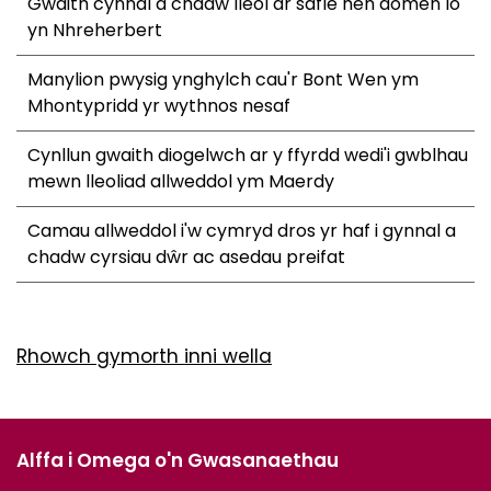
Gwaith cynnal a chadw lleol ar safle hen domen lo
yn Nhreherbert
Manylion pwysig ynghylch cau'r Bont Wen ym
Mhontypridd yr wythnos nesaf
Cynllun gwaith diogelwch ar y ffyrdd wedi'i gwblhau
mewn lleoliad allweddol ym Maerdy
Camau allweddol i'w cymryd dros yr haf i gynnal a
chadw cyrsiau dŵr ac asedau preifat
Rhowch gymorth inni wella
Alffa i Omega o'n Gwasanaethau