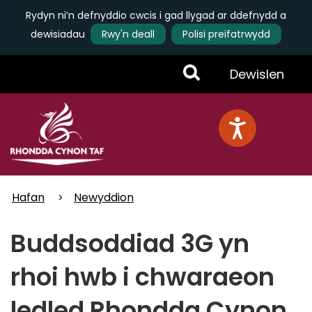
Rydyn ni’n defnyddio cwcis i gad llygad ar ddefnydd a
dewisiadau
Rwy'n deall
Polisi preifatrwydd
Skip
Toggle
Dewislen
to
main
Menu
content
Hafan
Newyddion
Buddsoddiad 3G yn
rhoi hwb i chwaraeon
ledled Rhondda Cynon