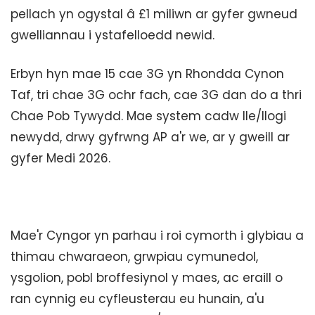
pellach yn ogystal â £1 miliwn ar gyfer gwneud
gwelliannau i ystafelloedd newid.
Erbyn hyn mae 15 cae 3G yn Rhondda Cynon
Taf, tri chae 3G ochr fach, cae 3G dan do a thri
Chae Pob Tywydd. Mae system cadw lle/llogi
newydd, drwy gyfrwng AP a'r we, ar y gweill ar
gyfer Medi 2026.
Mae'r Cyngor yn parhau i roi cymorth i glybiau a
thimau chwaraeon, grwpiau cymunedol,
ysgolion, pobl broffesiynol y maes, ac eraill o
ran cynnig eu cyfleusterau eu hunain, a'u