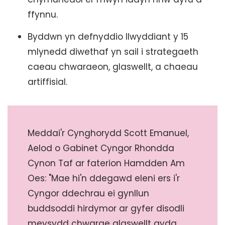
ffynnu.
Byddwn yn defnyddio llwyddiant y 15
mlynedd diwethaf yn sail i strategaeth
caeau chwaraeon, glaswellt, a chaeau
artiffisial.
Meddai'r Cynghorydd Scott Emanuel,
Aelod o Gabinet Cyngor Rhondda
Cynon Taf ar faterion Hamdden Am
Oes: "Mae hi'n ddegawd eleni ers i'r
Cyngor ddechrau ei gynllun
buddsoddi hirdymor ar gyfer disodli
meysydd chwarae glaswellt gyda