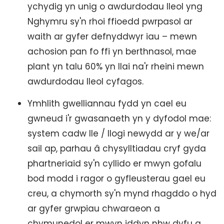
ychydig yn unig o awdurdodau lleol yng
Nghymru sy'n rhoi ffioedd pwrpasol ar
waith ar gyfer defnyddwyr iau – mewn
achosion pan fo ffi yn berthnasol, mae
plant yn talu 60% yn llai na'r rheini mewn
awdurdodau lleol cyfagos.
Ymhlith gwelliannau fydd yn cael eu
gwneud i'r gwasanaeth yn y dyfodol mae:
system cadw lle / llogi newydd ar y we/ar
sail ap, parhau â chysylltiadau cryf gyda
phartneriaid sy'n cyllido er mwyn gofalu
bod modd i ragor o gyfleusterau gael eu
creu, a chymorth sy'n mynd rhagddo o hyd
ar gyfer grwpiau chwaraeon a
chymunedol er mwyn iddyn nhw dyfu a