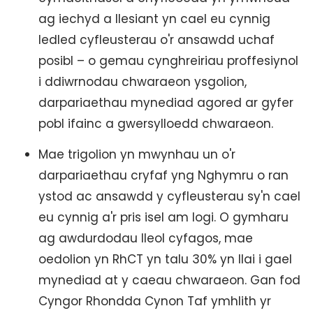
ag iechyd a llesiant yn cael eu cynnig
ledled cyfleusterau o'r ansawdd uchaf
posibl – o gemau cynghreiriau proffesiynol
i ddiwrnodau chwaraeon ysgolion,
darpariaethau mynediad agored ar gyfer
pobl ifainc a gwersylloedd chwaraeon.
Mae trigolion yn mwynhau un o'r
darpariaethau cryfaf yng Nghymru o ran
ystod ac ansawdd y cyfleusterau sy'n cael
eu cynnig a'r pris isel am logi. O gymharu
ag awdurdodau lleol cyfagos, mae
oedolion yn RhCT yn talu 30% yn llai i gael
mynediad at y caeau chwaraeon. Gan fod
Cyngor Rhondda Cynon Taf ymhlith yr