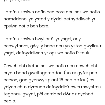
I drefnu sesiwn nofio ben bore neu sesiwn nofio
hamddenol yn ystod y dydd, defnyddiwch yr
opsiwn nofio ben bore.
I drefnu sesiwn hwyl ar ôl yr ysgol, ar y
penwythnos, gŵyl y banc neu yn ystod gwyliau'r
ysgol, defnyddiwch yr opsiwn nofio i'r teulu.
Cewch chi drefnu sesiwn nofio neu cewch chi
brynu band gweithgareddau (un ar gyfer pob
person, gan gynnwys plant 16 oed ac iau) os
ydych chi'n dymuno defnyddio'r cwrs rhwystrau
teganau gwynt, pêl cerdded dŵr a'r cychod
pedlo.