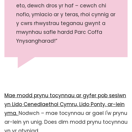
eto, dewch dros yr haf – cewch chi
nofio, ymlacio ar y teras, rhoi cynnig ar
y cwrs rhwystrau teganau gwynt a
mwynhau safle hardd Parc Coffa
Ynysangharad!”
Mae modd prynu tocynnau ar gyfer pob sesiwn
yn Lido Cenedlaethol Cymru, Lido Ponty, ar-lein
yma.
Nodwch – mae tocynnau ar gael i'w prynu
ar-lein yn unig. Does dim modd prynu tocynnau
yn yr atyniad.