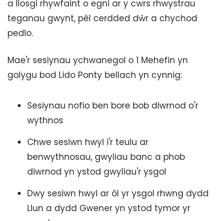
a llosgi rhywfaint o egni ar y cwrs rhwystrau
teganau gwynt, pêl cerdded dŵr a chychod
pedlo.
Mae'r sesiynau ychwanegol o 1 Mehefin yn
golygu bod Lido Ponty bellach yn cynnig:
Sesiynau nofio ben bore bob diwrnod o'r
wythnos
Chwe sesiwn hwyl i'r teulu ar
benwythnosau, gwyliau banc a phob
diwrnod yn ystod gwyliau'r ysgol
Dwy sesiwn hwyl ar ôl yr ysgol rhwng dydd
Llun a dydd Gwener yn ystod tymor yr