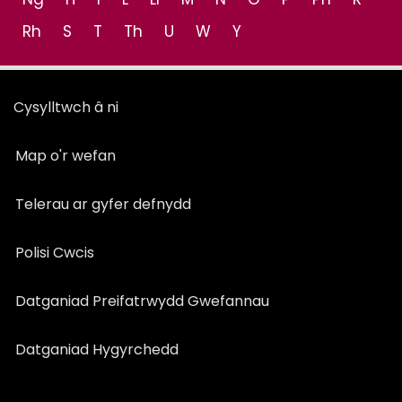
Rh
S
T
Th
U
W
Y
Cysylltwch â ni
Map o'r wefan
Telerau ar gyfer defnydd
Polisi Cwcis
Datganiad Preifatrwydd Gwefannau
Datganiad Hygyrchedd