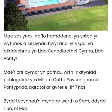
Mae sesiynau nofio hamddenol yn ystod yr
wythnos a sesiynau hwyl ar ôl yr ysgol yn
ailddechrau yn Lido Cenedlaethol Cymru, Lido
Ponty!
Mae'r prif dymor yn parhau wrth i'r atyniad
poblogaidd ym Mharc Coffa Ynysangharad,
eg
Pontypridd, baratoi ar gyfer ei 11
haf.
Bydd tocynnau'n mynd ar werth o 9am, ddydd
Llun, 18 Mai.