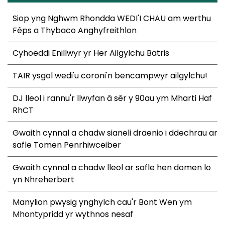
Siop yng Nghwm Rhondda WEDI'I CHAU am werthu
Fêps a Thybaco Anghyfreithlon
Cyhoeddi Enillwyr yr Her Ailgylchu Batris
TAIR ysgol wedi'u coroni'n bencampwyr ailgylchu!
DJ lleol i rannu'r llwyfan â sêr y 90au ym Mharti Haf
RhCT
Gwaith cynnal a chadw sianeli draenio i ddechrau ar
safle Tomen Penrhiwceiber
Gwaith cynnal a chadw lleol ar safle hen domen lo
yn Nhreherbert
Manylion pwysig ynghylch cau'r Bont Wen ym
Mhontypridd yr wythnos nesaf