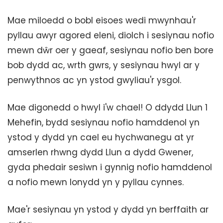
Mae miloedd o bobl eisoes wedi mwynhau'r
pyllau awyr agored eleni, diolch i sesiynau nofio
mewn dŵr oer y gaeaf, sesiynau nofio ben bore
bob dydd ac, wrth gwrs, y sesiynau hwyl ar y
penwythnos ac yn ystod gwyliau'r ysgol.
Mae digonedd o hwyl i'w chael! O ddydd Llun 1
Mehefin, bydd sesiynau nofio hamddenol yn
ystod y dydd yn cael eu hychwanegu at yr
amserlen rhwng dydd Llun a dydd Gwener,
gyda phedair sesiwn i gynnig nofio hamddenol
a nofio mewn lonydd yn y pyllau cynnes.
Mae'r sesiynau yn ystod y dydd yn berffaith ar