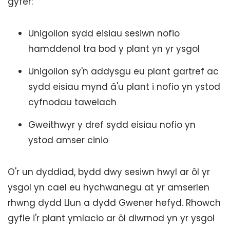
gyfer:
Unigolion sydd eisiau sesiwn nofio
hamddenol tra bod y plant yn yr ysgol
Unigolion sy'n addysgu eu plant gartref ac
sydd eisiau mynd â'u plant i nofio yn ystod
cyfnodau tawelach
Gweithwyr y dref sydd eisiau nofio yn
ystod amser cinio
O'r un dyddiad, bydd dwy sesiwn hwyl ar ôl yr
ysgol yn cael eu hychwanegu at yr amserlen
rhwng dydd Llun a dydd Gwener hefyd. Rhowch
gyfle i'r plant ymlacio ar ôl diwrnod yn yr ysgol