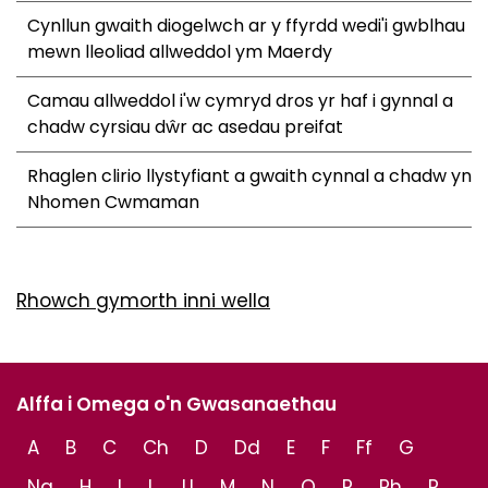
Cynllun gwaith diogelwch ar y ffyrdd wedi'i gwblhau
mewn lleoliad allweddol ym Maerdy
Camau allweddol i'w cymryd dros yr haf i gynnal a
chadw cyrsiau dŵr ac asedau preifat
Rhaglen clirio llystyfiant a gwaith cynnal a chadw yn
Nhomen Cwmaman
Rhowch gymorth inni wella
Alffa i Omega o'n Gwasanaethau
A
B
C
Ch
D
Dd
E
F
Ff
G
Ng
H
I
L
Ll
M
N
O
P
Ph
R