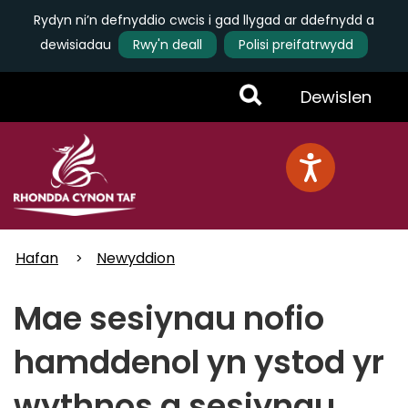
Rydyn ni’n defnyddio cwcis i gad llygad ar ddefnydd a
dewisiadau
Rwy'n deall
Polisi preifatrwydd
Skip
Toggle
Dewislen
to
main
Menu
content
Hafan
Newyddion
Mae sesiynau nofio
hamddenol yn ystod yr
wythnos a sesiynau