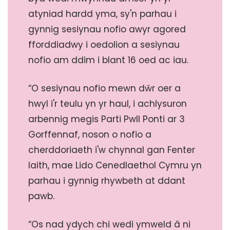
atyniad hardd yma, sy'n parhau i
gynnig sesiynau nofio awyr agored
fforddiadwy i oedolion a sesiynau
nofio am ddim i blant 16 oed ac iau.
“O sesiynau nofio mewn dŵr oer a
hwyl i'r teulu yn yr haul, i achlysuron
arbennig megis Parti Pwll Ponti ar 3
Gorffennaf, noson o nofio a
cherddoriaeth i'w chynnal gan Fenter
Iaith, mae Lido Cenedlaethol Cymru yn
parhau i gynnig rhywbeth at ddant
pawb.
“Os nad ydych chi wedi ymweld â ni