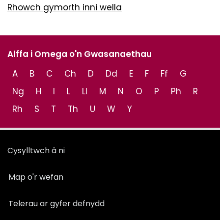
Rhowch gymorth inni wella
Alffa i Omega o'n Gwasanaethau
A
B
C
Ch
D
Dd
E
F
Ff
G
Ng
H
I
L
Ll
M
N
O
P
Ph
R
Rh
S
T
Th
U
W
Y
Cysylltwch â ni
Map o'r wefan
Telerau ar gyfer defnydd