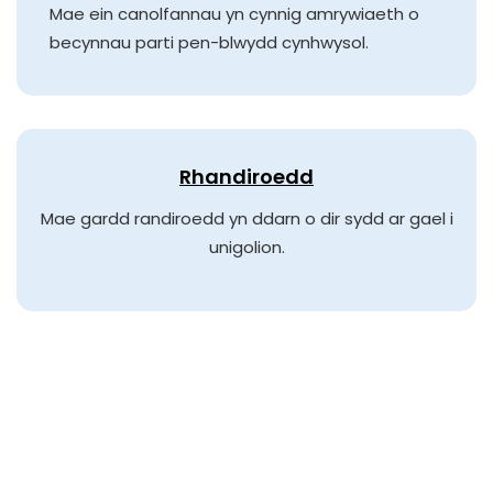
Mae ein canolfannau yn cynnig amrywiaeth o
becynnau parti pen-blwydd cynhwysol.
Rhandiroedd
Mae gardd randiroedd yn ddarn o dir sydd ar gael i
unigolion.