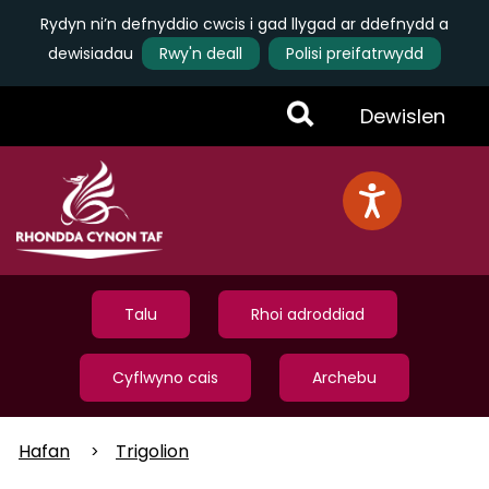
Rydyn ni’n defnyddio cwcis i gad llygad ar ddefnydd a
dewisiadau
Rwy'n deall
Polisi preifatrwydd
Skip
Toggle
Dewislen
to
main
Menu
content
Talu
Rhoi adroddiad
Cyflwyno cais
Archebu
Hafan
Trigolion