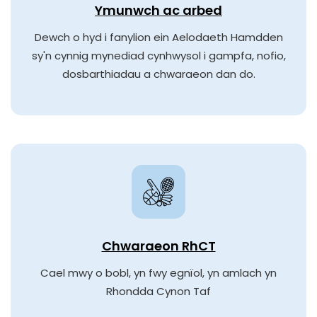
Ymunwch ac arbed
Dewch o hyd i fanylion ein Aelodaeth Hamdden
sy'n cynnig mynediad cynhwysol i gampfa, nofio,
dosbarthiadau a chwaraeon dan do.
Chwaraeon RhCT
Cael mwy o bobl, yn fwy egnïol, yn amlach yn
Rhondda Cynon Taf